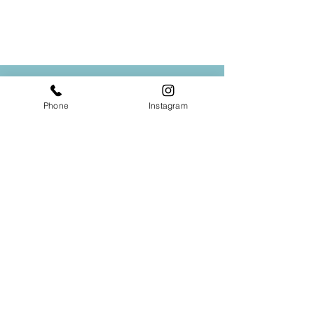
Phone
Instagram
​製造に関する質問やご相談などは
こちらよりお問い合わせください
お問い合わせ
【万博会場レポート】弊
TOKYOスポー
​株式会社 三和
​SANWA co.,ltd
社社長がSDPワークショ
ーシンポジウム
ップにてパネリストとし
TEL .
048-862-3864
て登壇しました
〒336-0027 埼玉県さいたま市南区沼影1-17-10